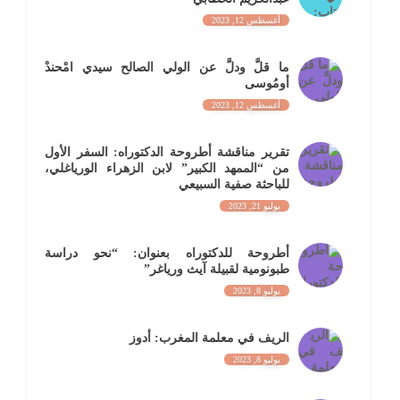
أغسطس 12, 2023
ما قلَّ ودلَّ عن الولي الصالح سيدي امْحندْ
أومُوسى
أغسطس 12, 2023
تقرير مناقشة أطروحة الدكتوراه: السفر الأول
من “الممهد الكبير” لابن الزهراء الورياغلي،
للباحثة صفية السبيعي
يوليو 21, 2023
أطروحة للدكتوراه بعنوان: “نحو دراسة
طبونومية لقبيلة آيث ورياغر”
يوليو 8, 2023
الريف في معلمة المغرب: أدوز
يوليو 8, 2023