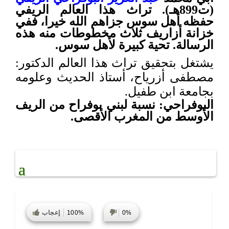
(ت899هـ).
تراث هذا العالم الريفي
حفظه أهل سوس جزاهم الله خيرا، ففي
خزانة أزاريف ثلاث مخطوطات منه هذه
الرسالة. تحية كبيرة لأهل سوس.
يشتغل بتحقيق تراث هذا العالم الدكتور:
مصطفى أزرياح، أستاذ الحديث وعلومه
بجامعة ابن طفيل.
البوفراحي: نسبة لبني بوفراح من الريف
الأوسط من المغرب الأقصى.
0%
100%
إعجاب