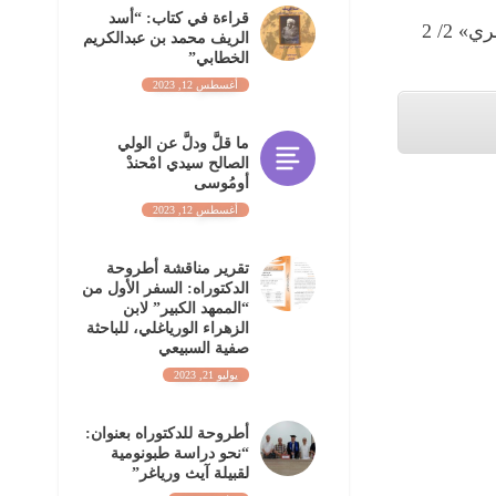
قراءة في كتاب: “أسد
 2/ 2
الريف محمد بن عبدالكريم
الخطابي”
أغسطس 12, 2023
ما قلَّ ودلَّ عن الولي
الصالح سيدي امْحندْ
أومُوسى
أغسطس 12, 2023
تقرير مناقشة أطروحة
الدكتوراه: السفر الأول من
“الممهد الكبير” لابن
الزهراء الورياغلي، للباحثة
صفية السبيعي
يوليو 21, 2023
أطروحة للدكتوراه بعنوان:
“نحو دراسة طبونومية
لقبيلة آيث ورياغر”