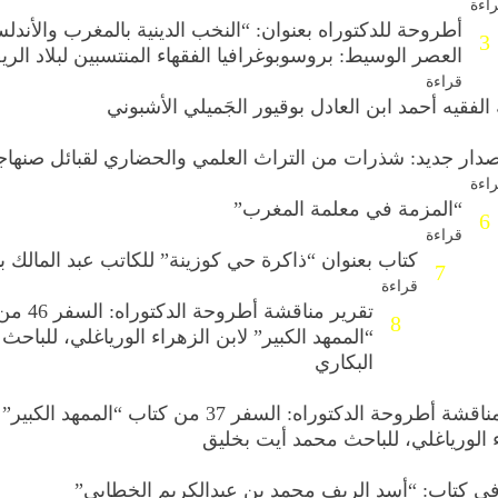
اءة
أطروحة للدكتوراه بعنوان: “النخب الدينية بالمغرب والأند
3
العصر الوسيط: بروسوبوغرافيا الفقهاء المنتسبين لبلاد الر
قراءة
 الفقيه أحمد ابن العادل بوقيور الجَميلي الأشبوني
صدار جديد: شذرات من التراث العلمي والحضاري لقبائل صنهاج
اءة
“المزمة في معلمة المغرب”
6
قراءة
كتاب بعنوان “ذاكرة حي كوزينة” للكاتب عبد المالك بو
7
قراءة
تقرير مناقشة أطرو
8
“الممهد الكبير” لابن الزهراء الورياغلي، للباحث
البكاري
تقرير مناقشة أطروحة الدكتوراه: السفر 37 من كتاب “الممهد ال
 الورياغلي، للباحث محمد أيت بخليق
في كتاب: “أسد الريف محمد بن عبدالكريم الخطابي”