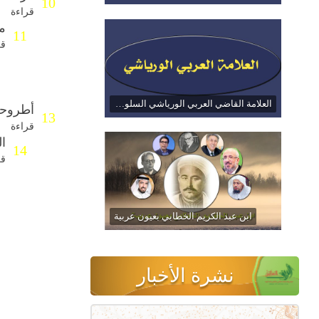
10
قراءة
ما
11
قر
العلامة القاضي العربي الورياشي السلواني
أطروحة 
13
قراءة
ا
14
قر
ابن عبد الكريم الخطابي بعيون عربية
نشرة الأخبار