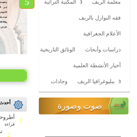
معلمة الريف
المكتبة التراثية
NEXT
فقه النوازل بالريف
الأعلام الجغرافية
دراسات وأبحاث
الوثائق التاريخية
أخبار الأنشطة العلمية
ببليوغرافيا الريف
وجادات
أحدث 
صوت وصورة
أطروحة:
1
قراءة
تص
2