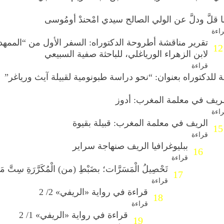
 قلَّ ودلَّ عن الولي الصالح سيدي امْحندْ أومُوسى
اءة
تقرير مناقشة أطروحة الدكتوراه: السفر الأول من “الممهد 
12
لابن الزهراء الورياغلي، للباحثة صفية السبيعي
قراءة
للدكتوراه بعنوان: “نحو دراسة طبونومية لقبيلة آيث ورياغر”
لريف في معلمة المغرب: أدوز
اءة
الريف في معلمة المغرب: قبيلة بقيوة
15
قراءة
ببليوغرافيا الريف صنهاجة سراير
16
قراءة
تَحْصِيلُ الْمَسَرَّات؛ بضَبْطِ (من) الْمُكَرَّرَةِ سِتَّ مَ
17
قراءة
قراءة في رواية «الريفي» 2/ 2
18
قراءة
قراءة في رواية «الريفي» 1/ 2
19