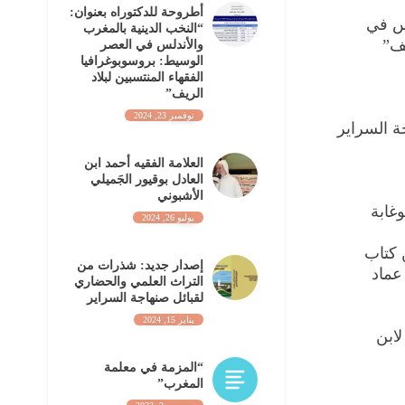
أطروحة للدكتوراه بعنوان:
لس في
“النخب الدينية بالمغرب
يف”
والأندلس في العصر
الوسيط: بروسوبوغرافيا
الفقهاء المنتسبين لبلاد
الريف”
نوفمبر 23, 2024
ة السراير
العلامة الفقيه أحمد ابن
العادل بوقيور الجَميلي
الأشبوني
غابة
يوليو 26, 2024
حة الدكتوراه: السفر 46 من كتاب
إصدار جديد: شذرات من
 عماد
التراث العلمي والحضاري
لقبائل صنهاجة السراير
يناير 15, 2024
كبير” لابن
“المزمة في معلمة
المغرب”