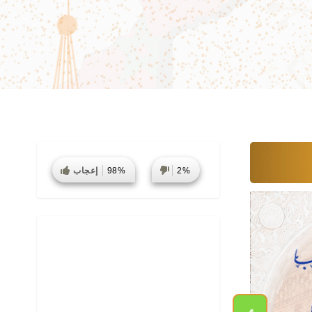
2%
98%
إعجاب