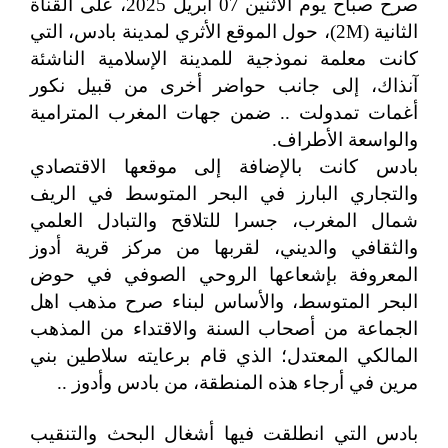
صرح صباح يوم الاثنين 07 أبريل 2025، على القناة
الثانية (2M)، حول الموقع الأثري لمدينة بادس، التي
كانت معلمة نموذجية للمدينة الإسلامية الناشئة
آنذاك، إلى جانب حواضر أخرى من قبيل نكور
أغمات تمدولت .. ضمن جهات المغرب المترامية
والواسعة الأطراف.
بادس كانت بالإضافة إلى موقعها الاقتصادي
والتجاري البارز في البحر المتوسط في الريف
شمال المغرب، جسرا للتلاقح والتبادل العلمي
والثقافي والديني، لقربها من مركز قرية أدوز
المعروفة بإشعاعها الروحي الصوفي في حوض
البحر المتوسط، والأساس لبناء صرح مذهب اهل
الجماعة من أصحاب السنة والاقتداء من المذهب
المالكي المعتدل؛ الذي قام برعايته سلاطين بني
مرين في أرجاء هذه المنطقة، من بادس وأدوز ..
بادس التي انطلقت فيها أشغال البحث والتنقيب