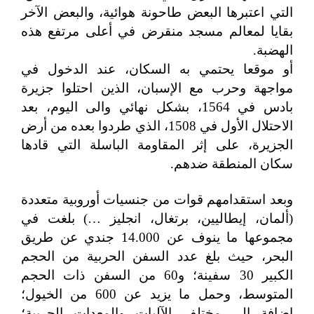
التي اعتبرها البعض طاحونة هوائية، والبعض الآخر
بقايا لمعالم مسجد منقرض في أعلى مرتفع هذه
الهضبة.
أو موقعا يحتمي به السكان، عند الدخول في
مواجهة وحرب مع الإسبان، الذين احتلوا جزيرة
بادس في 1564، بشكل نهائي والى اليوم، بعد
الاحتلال الأول في 1508، الذي طردوا بعده من أرض
الجزيرة، على إثر المقاومة الباسلة التي قادها
سكان المنطقة ضدهم.
وبعد استقدامهم قوات من جنسيات أوروبية متعددة
(ألمان، إيطاليين، برتغال، انجليز …) بلغت في
مجموعها ما ينوف عن 14.000 جندي عن طريق
البحر، حيث بلغ عدد السفن الحربية من الحجم
الكبير 30 سفينة؛ و60 من السفن ذات الحجم
المتوسط، وحمل ما يزيد عن 600 من الخيول؛
إضافة الى مختلف الآليات والمعدات الحربية؛