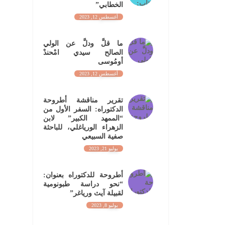
الخطابي”
أغسطس 12, 2023
ما قلَّ ودلَّ عن الولي
الصالح سيدي امْحندْ
أومُوسى
أغسطس 12, 2023
تقرير مناقشة أطروحة
الدكتوراه: السفر الأول من
“الممهد الكبير” لابن
الزهراء الورياغلي، للباحثة
صفية السبيعي
يوليو 21, 2023
أطروحة للدكتوراه بعنوان:
“نحو دراسة طبونومية
لقبيلة آيث ورياغر”
يوليو 8, 2023