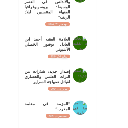
والأندلس في العصر
الوسيط: بروسوبوغرافيا
الفقهاء المنتسبين لبلاد
الريف”
نوفمبر 23, 2024
العلامة الفقيه أحمد ابن
العادل بوقيور الجَميلي
الأشبوني
يوليو 26, 2024
إصدار جديد: شذرات من
التراث العلمي والحضاري
لقبائل صنهاجة السراير
يناير 15, 2024
“المزمة في معلمة
المغرب”
ديسمبر 3, 2023