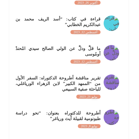
أكتوبر 26, 2023
قراءة في كتاب: “أسد الريف محمد بن
عبدالكريم الخطابي”
أغسطس 12, 2023
ما قلَّ ودلَّ عن الولي الصالح سيدي امْحندْ
أومُوسى
أغسطس 12, 2023
تقرير مناقشة أطروحة الدكتوراه: السفر الأول
من “الممهد الكبير” لابن الزهراء الورياغلي،
للباحثة صفية السبيعي
يوليو 21, 2023
أطروحة للدكتوراه بعنوان: “نحو دراسة
طبونومية لقبيلة آيث ورياغر”
يوليو 8, 2023