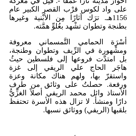
أحواز مدينة تازا عمقًا -. قُتِل في مَعْركة
على واد لكوس قرْب القصر الكبير عام
1156هـ. ترَك آثارًا مِن الأبْنية وغيرها
بطنجة وتطوان تشْهد بعُلوِّ همَّته.
أسْرَة الحمامي التَّمسماني معروفة
ومشْهورة في الرِّيف وتطوان وطنجة،
بل امتدَّت فروعها إلى فلسطين حيثُ
هاجَر الحاج علي الريفي إلى غزة
واستقرّ بها، ولهم هناك مكانة وعزة
ورفعة. حصلتُ على وثائق من طرف
الأستاذ وائل محمد الريفي أصلاً الغزِّيُّ
دارًا ومنشأ. لا تزال هذه الأسرة تحتفظ
بلقبها (الريفي) ووثائق نسبها.