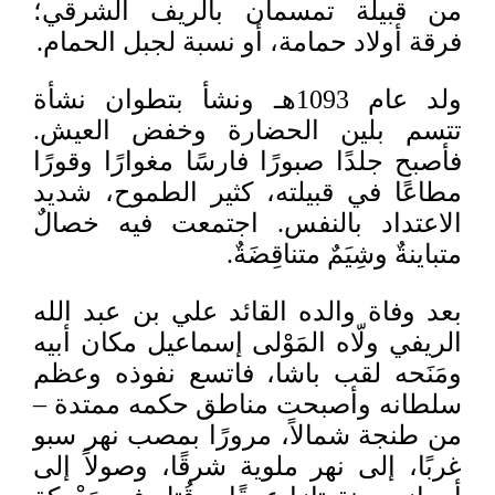
من قبيلة تمسمان بالريف الشرقي؛
فرقة أولاد حمامة، أو نسبة لجبل الحمام.
ولد عام 1093هـ ونشأ بتطوان نشأة
تتسم بلين الحضارة وخفض العيش.
فأصبح جلدًا صبورًا فارسًا مغوارًا وقورًا
مطاعًا في قبيلته، كثير الطموح، شديد
الاعتداد بالنفس. اجتمعت فيه خصالٌ
متباينةٌ وشِيَمٌ متناقِضَةٌ.
بعد وفاة والده القائد علي بن عبد الله
الريفي ولّاه المَوْلى إسماعيل مكان أبيه
ومَنَحه لقب باشا، فاتسع نفوذه وعظم
سلطانه وأصبحت مناطق حكمه ممتدة –
من طنجة شمالاً، مرورًا بمصب نهر سبو
غربًا، إلى نهر ملوية شرقًا، وصولاً إلى