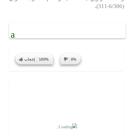
.
(6/306-311)
0%
100%
إعجاب