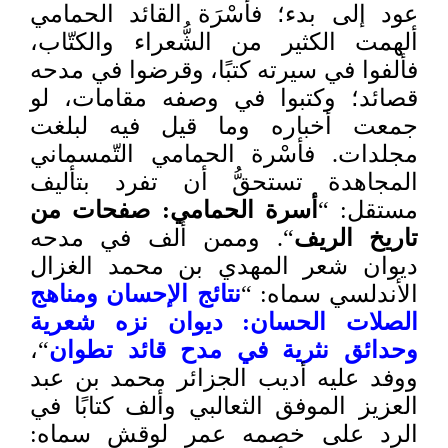
عود إلى بدء؛ فأسْرَة القائد الحمامي
ألهمت الكثير من الشُّعراء والكتّاب،
فألفوا في سيرته كتبًا، وقرضوا في مدحه
قصائد؛ وكتبوا في وصفه مقامات، لو
جمعت أخباره وما قيل فيه لبلغت
مجلدات. فأسْرة الحمامي التّمسماني
المجاهدة تستحقُّ أن تفرد بتأليف
مستقل: “
أسرة الحمامي: صفحات من
تاريخ الريف
“. وممن ألف في مدحه
ديوان شعر المهدي بن محمد الغزال
الأندلسي سماه: “
نتائج الإحسان ومناهج
الصلات الحسان: ديوان نزه شعرية
وحدائق نثرية في مدح قائد تطوان
“،
ووفد عليه أديب الجزائر محمد بن عبد
العزيز الموفق الثعالبي وألف كتابًا في
الرد على خصمه عمر لوقش سماه: